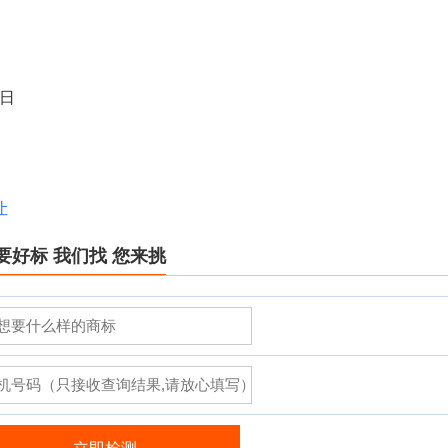
8日
让
要好标 我们找 您来挑