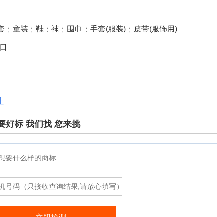
；童装；鞋；袜；围巾；手套(服装)；皮带(服饰用)
4日
让
要好标 我们找 您来挑