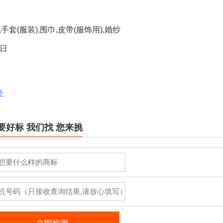
手套(服装),围巾,皮带(服饰用),婚纱
4日
让
要好标 我们找 您来挑