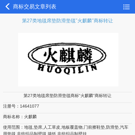
商标交易文章列表
第27类地毯席垫防滑垫毯"火麒麟"商标转让
第27类地毯席垫防滑垫毯商标“火麒麟”商标转让
注册号：14641077
商标名称：火麒麟
使用范围：地毯,垫席,人工草皮,地板覆盖物,门前擦鞋垫,防滑垫,汽车
用垫毯,非纺织品制壁毯,墙纸,非纺织品制壁挂