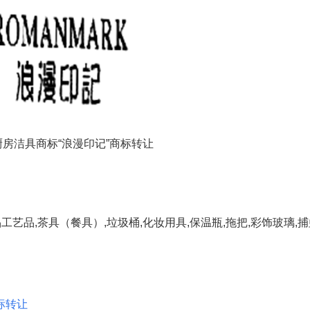
厨房洁具商标“浪漫印记”商标转让
艺品,茶具（餐具）,垃圾桶,化妆用具,保温瓶,拖把,彩饰玻璃,捕
标转让