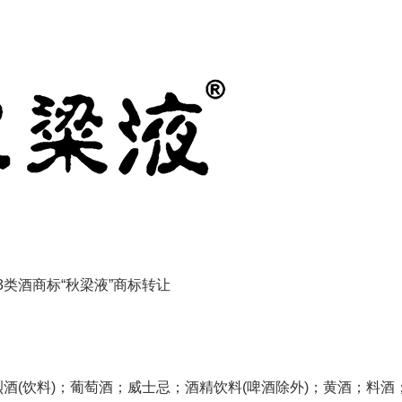
3类酒商标“秋梁液”商标转让
酒(饮料)；葡萄酒；威士忌；酒精饮料(啤酒除外)；黄酒；料酒