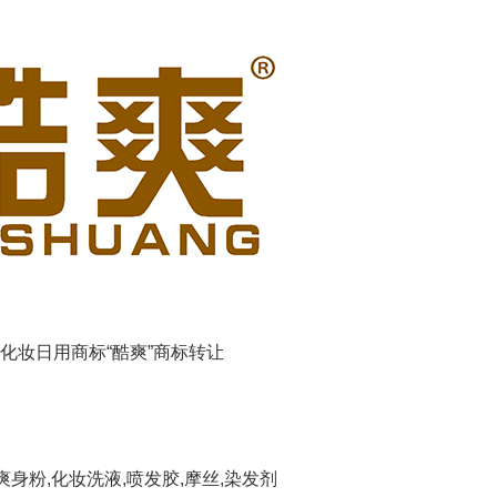
类化妆日用商标“酷爽”商标转让
爽身粉,化妆洗液,喷发胶,摩丝,染发剂